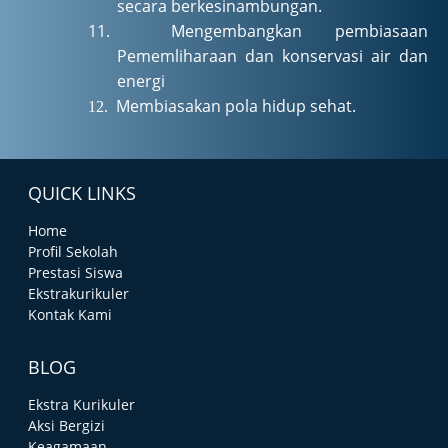
secara berkesinambungan.
11.
Mengembangkan pembiasaan
Pememliharaan dan konservasi air dan
energi
Membiasakan pola hidup sehat.
12.
QUICK LINKS
Home
Profil Sekolah
Prestasi Siswa
Ekstrakurikuler
Kontak Kami
BLOG
Ekstra Kurikuler
Aksi Bergizi
Keagamaan